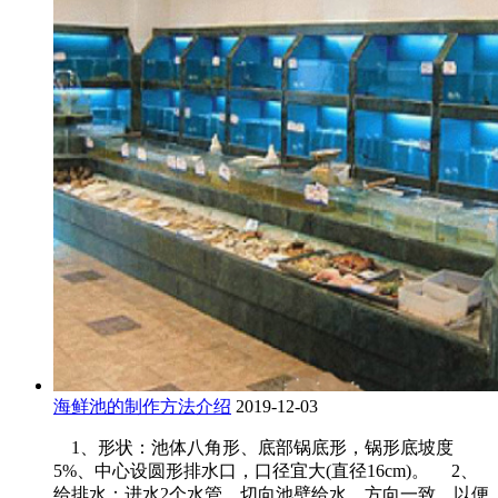
海鲜池的制作方法介绍
2019-12-03
1、形状：池体八角形、底部锅底形，锅形底坡度
5%、中心设圆形排水口，口径宜大(直径16cm)。 2、
给排水：进水2个水管，切向池壁给水，方向一致，以便